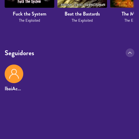
Fuck the System
Beat the Bastards
The Mas
The Exploited
The Exploited
The Expl
Seguidores
IbaiAcuchilloPunkDeEpinefrina