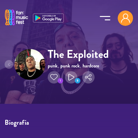
Pasar al contenido principal
The Exploited
punk
,
punk rock
,
hardcore
1
8
Biografía