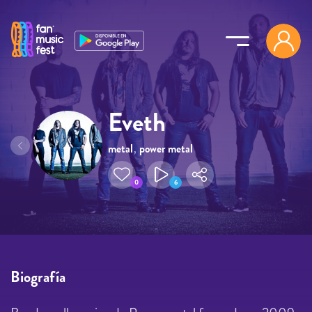
Pasar al contenido principal
Eveth
metal
,
power metal
0
6
Biografía