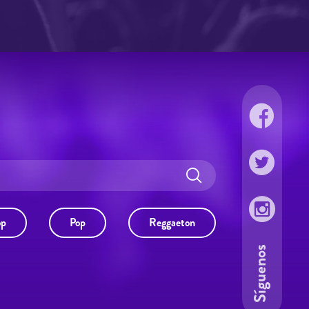
op
Pop
Reggaeton
Síguenos