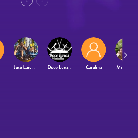
José Luis Alberola
Doce Lunas Musicales
Carolina
Miren Goñ