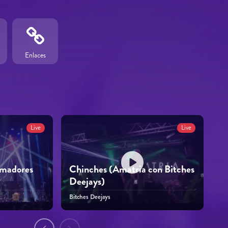
Enlaces
Live
Live
imadores
Chinches (Amatria con Bitches
Deejays)
Bitches Deejays