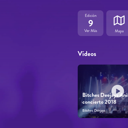
Edición
9
Ver Más
Mapa
Vídeos
Bitches Deejays An
concierto 2018
Bitches Deejays
Páginas