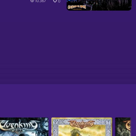
10.367
0