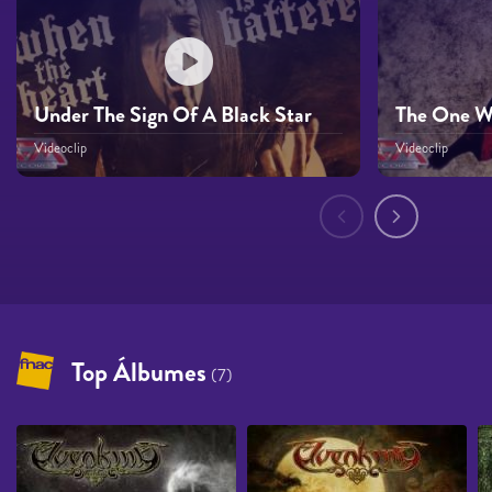
Under The Sign Of A Black Star
The One We
Videoclip
Videoclip
Páginas
Top Álbumes
(7)