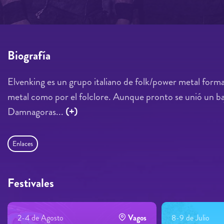
Biografía
Elvenking es un grupo italiano de folk/power metal form
metal como por el folclore. Aunque pronto se unió un ba
Damnagoras...
(+)
Enlaces
Festivales
2-4 de Agosto
Vagos
8-9 de Julio