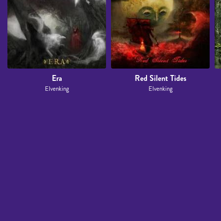
Era
Red Silent Tides
Elvenking
Elvenking