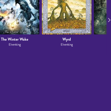
The Winter Wake
Wyrd
H
Elvenking
Elvenking