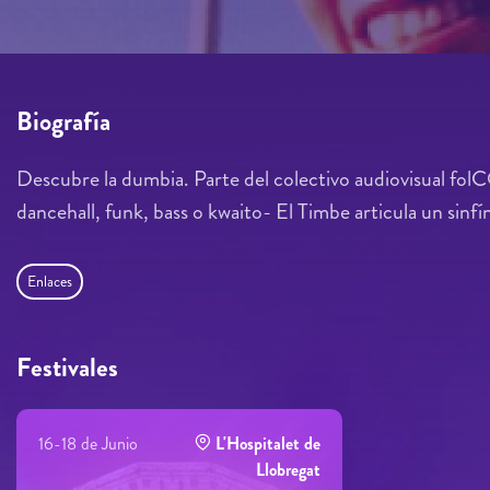
Biografía
Descubre la dumbia. Parte del colectivo audiovisual fo
dancehall, funk, bass o kwaito- El Timbe articula un sinfí
Enlaces
Festivales
16-18 de Junio
L'Hospitalet de
Llobregat