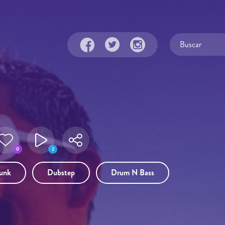
0
2
unk
Dubstep
Drum N Bass