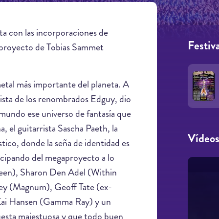
ta con las incorporaciones de
Festiva
l proyecto de Tobias Sammet
etal más importante del planeta. A
lista de los renombrados Edguy, dio
l mundo ese universo de fantasía que
el guitarrista Sascha Paeth, la
Vídeo
ico, donde la seña de identidad es
ticipando del megaproyecto a lo
ween), Sharon Den Adel (Within
ley (Magnum), Geoff Tate (ex-
 Kai Hansen (Gamma Ray) y un
uesta majestuosa y que todo buen