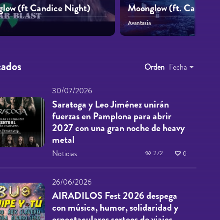
low (ft Candice Night)
Moonglow (ft. Candice 
Avantasia
cados
Orden
Fecha
30/07/2026
Saratoga y Leo Jiménez unirán
fuerzas en Pamplona para abrir
2027 con una gran noche de heavy
metal
Noticias
272
0
26/06/2026
AIRADILOS Fest 2026 despega
con música, humor, solidaridad y
espectaculares sorteos de viajes