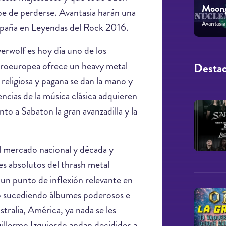
Moong
be de perderse. Avantasia harán una
Avantasia
 España en Leyendas del Rock 2016.
rwolf es hoy día uno de los
ntroeuropea ofrece un heavy metal
Desta
 religiosa y pagana se dan la mano y
ncias de la música clásica adquieren
o a Sabaton la gran avanzadilla y la
l mercado nacional y década y
s absolutos del thrash metal
un punto de inflexión relevante en
 ido sucediendo álbumes poderosos e
stralia, América, ya nada se les
uillermo Izquierdo andan decididos a