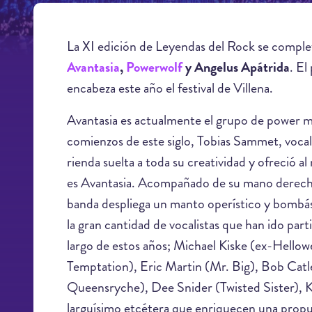
La XI edición de Leyendas del Rock se comple
Avantasia
,
Powerwolf
y Angelus Apátrida
. E
encabeza este año el festival de Villena.
Avantasia es actualmente el grupo de power m
comienzos de este siglo, Tobias Sammet, voca
rienda suelta a toda su creatividad y ofreció a
es Avantasia. Acompañado de su mano derecha, 
banda despliega un manto operístico y bombást
la gran cantidad de vocalistas que han ido par
largo de estos años; Michael Kiske (ex-Hello
Temptation), Eric Martin (Mr. Big), Bob Cat
Queensryche), Dee Snider (Twisted Sister),
larguísimo etcétera que enriquecen una prop