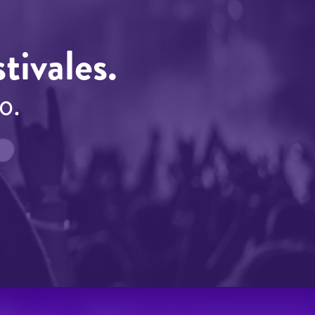
tivales.
o.