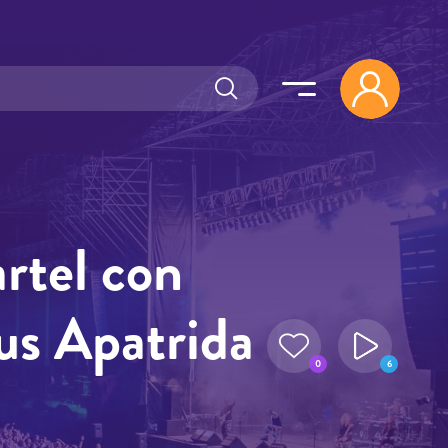
artel con
us Apatrida
0
6