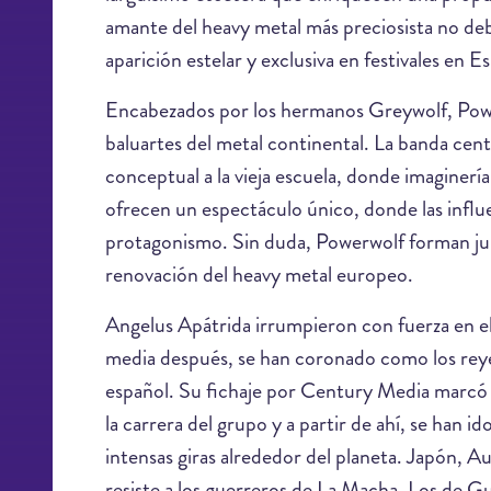
amante del heavy metal más preciosista no de
aparición estelar y exclusiva en festivales en
Encabezados por los hermanos Greywolf, Powe
baluartes del metal continental. La banda ce
conceptual a la vieja escuela, donde imaginería
ofrecen un espectáculo único, donde las influe
protagonismo. Sin duda, Powerwolf forman junt
renovación del heavy metal europeo.
Angelus Apátrida irrumpieron con fuerza en e
media después, se han coronado como los reye
español. Su fichaje por Century Media marcó 
la carrera del grupo y a partir de ahí, se han
intensas giras alrededor del planeta. Japón, Au
resiste a los guerreros de La Macha. Los de G