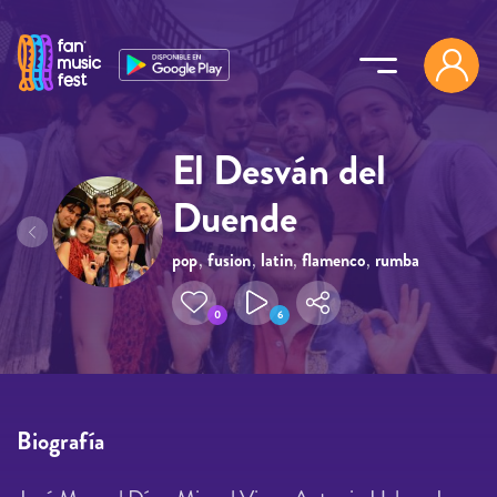
Pasar al contenido principal
El Desván del
Duende
pop
,
fusion
,
latin
,
flamenco
,
rumba
0
6
Biografía