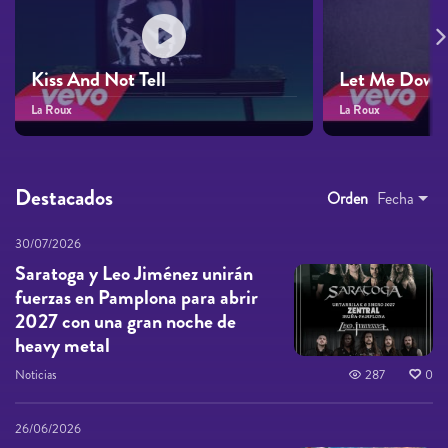
Kiss And Not Tell
Let Me Down
La Roux
La Roux
Destacados
Orden
Fecha
30/07/2026
Saratoga y Leo Jiménez unirán
fuerzas en Pamplona para abrir
2027 con una gran noche de
heavy metal
Noticias
287
0
26/06/2026