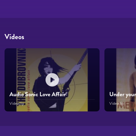
Vídeos
Audio Sonic Love Affair
Under your
Videoclip
Videoclip