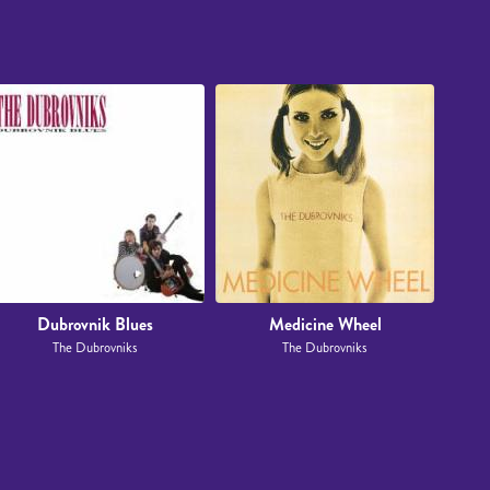
Dubrovnik Blues
Medicine Wheel
The Dubrovniks
The Dubrovniks