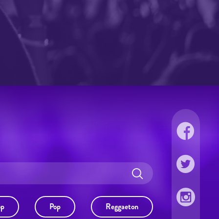
op
Pop
Reggaeton