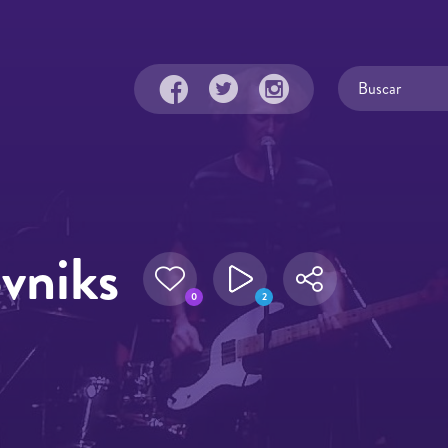
vniks
0
2