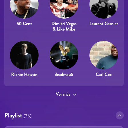
50 Cent
Dimitri Vegas
Laurent Garnier
& Like Mike
Richie Hawtin
deadmau5
Carl Cox
Ver más
Playlist
(76)