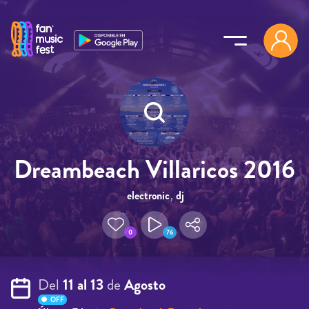
Pasar al contenido principal
Dreambeach Villaricos 2016
electronic
,
dj
0
76
Del
11 al 13
de
Agosto
OFF