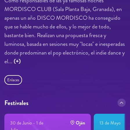
Como responsables de las ya famosas noches
MORDISCO CLUB (Sala Planta Baja, Granada), en
apenas un año DISCO MORDISCO ha conseguido
que se hable mucho de ellos, y lo mejor de todo,
bastante bien. Realizan una propuesta fresca y
luminosa, basada en sesiones muy "locas" e inesperadas
donde predominan el pop electrónico, el indie dance y
el...
(+)
Enlaces
Festivales
30 de Junio - 1 de
Ojén
13 de Mayo
Julio