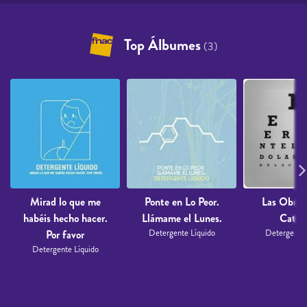
Top Álbumes
(3)
Mirad lo que me
Ponte en Lo Peor.
Las Obras
habéis hecho hacer.
Llámame el Lunes.
Cated
Por favor
Detergente Líquido
Detergente 
Detergente Líquido