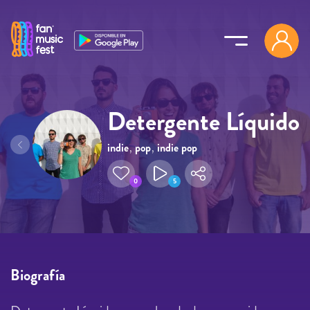
Pasar al contenido principal
Detergente Líquido
indie
,
pop
,
indie pop
0
5
Biografía