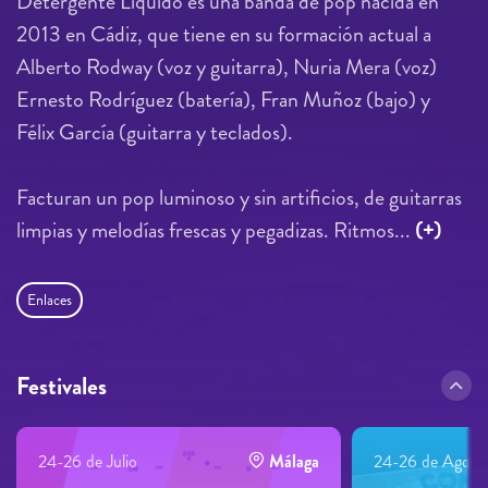
Detergente Líquido es una banda de pop nacida en
2013 en Cádiz, que tiene en su formación actual a
Alberto Rodway (voz y guitarra), Nuria Mera (voz)
Ernesto Rodríguez (batería), Fran Muñoz (bajo) y
Félix García (guitarra y teclados).
Facturan un pop luminoso y sin artificios, de guitarras
limpias y melodías frescas y pegadizas. Ritmos...
(+)
Enlaces
Festivales
24-26 de Julio
Málaga
24-26 de Agost