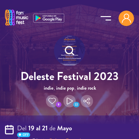
Pasar al contenido principal
Deleste Festival 2023
indie
,
indie pop
,
indie rock
8
22
Del
19 al 21
de
Mayo
OFF