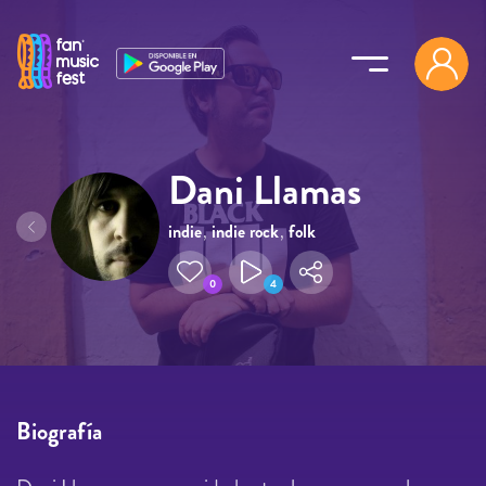
Pasar al contenido principal
Dani Llamas
indie
,
indie rock
,
folk
0
4
Biografía