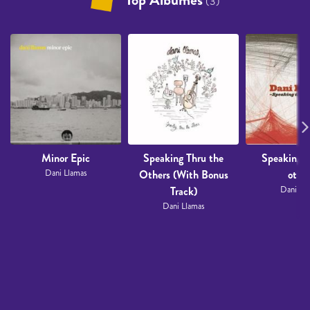
(3)
Minor Epic
Speaking Thru the
Speaking t
Dani Llamas
Others (With Bonus
other
Track)
Dani Ll
Dani Llamas