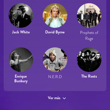
Jack White
David Byrne
Prophets of
Rage
Enrique
The Roots
N.E.R.D
Bunbury
Ver más