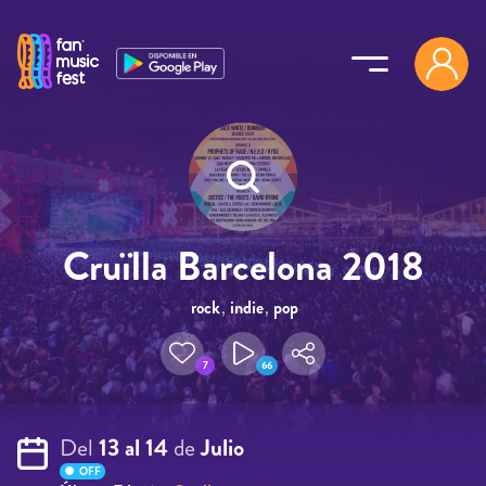
Pasar al contenido principal
Cruïlla Barcelona 2018
rock
,
indie
,
pop
7
66
Del
13 al 14
de
Julio
OFF