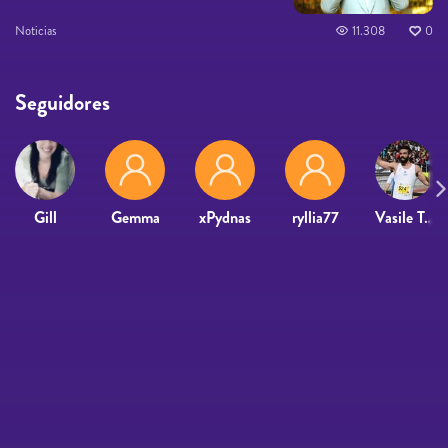
Noticias
11.308
0
Seguidores
Gill
Gemma
xPydnas
ryllia77
Vasile Turcut