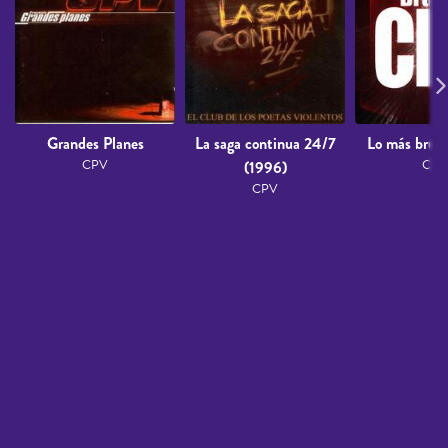
Grandes Planes
La saga continua 24/7
Lo más brut
CPV
(1996)
CPV
CPV