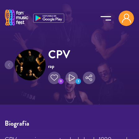
Pasar al contenido principal
CPV
rap
0
3
Biografía