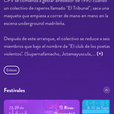
CPV se comienza a gestar alrededor de 1990 cuando
un colectivo de raperos llamado "El Tribunal", saca una
maqueta que empieza a correr de mano en mano en la
escena underground madrileña.
Después de este arranque, el colectivo se reduce a seis
miembros que bajo el nombre de "El club de los poetas
violentos". (Supernafamacho, Jotamayuscula,...
(+)
Enlaces
Festivales
27-29 de
Rivas-
8-10 de Septiem
Septiembre
Vaciamadrid