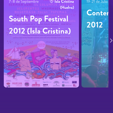
7-8 de Septiembre
Isla Cristina
19-21 de Julio
(Huelva)
Contem
South Pop Festival
2012
2012 (Isla Cristina)