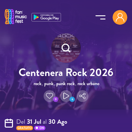
Pasar al contenido principal
Centenera Rock 2026
rock
,
punk
,
punk rock
,
rock urbano
0
6
Del
31 Jul
al
30 Ago
GRATUITO
ON