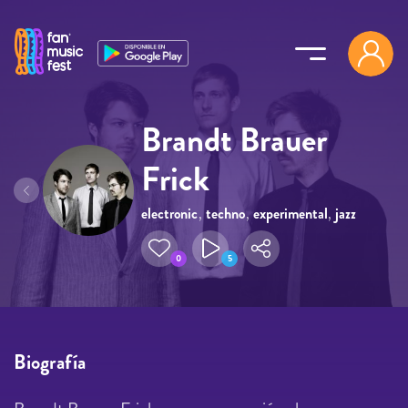
Pasar al contenido principal
Brandt Brauer
Frick
electronic
,
techno
,
experimental
,
jazz
,
instrumental
0
5
Biografía