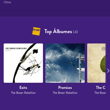
Otros
Top Álbumes
(4)
Exits
Promises
The Cold 
The Boxer Rebellion
The Boxer Rebellion
The Boxer R