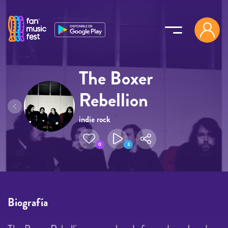
Pasar al contenido principal
The Boxer
Rebellion
indie rock
0
3
Biografía