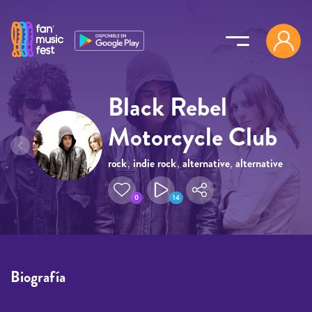
Pasar al contenido principal
Black Rebel
Motorcycle Club
rock
,
indie rock
,
alternative
,
alternative
rock
0
14
Biografía