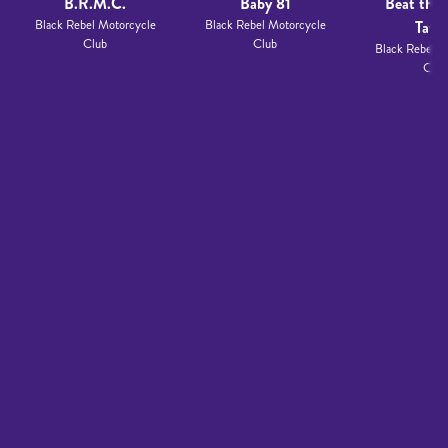
B.R.M.C.
Baby 81
Beat the D
Black Rebel Motorcycle
Black Rebel Motorcycle
Tatt
Club
Club
Black Rebel M
Club