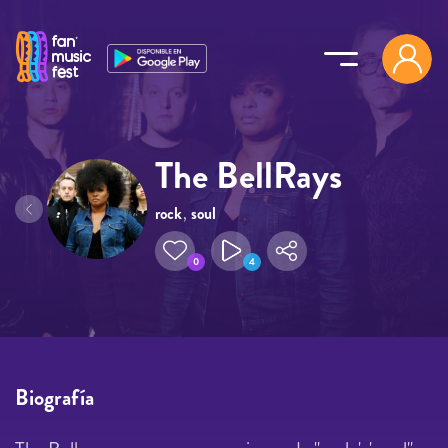
Pasar al contenido principal
The BellRays
rock
,
soul
0
4
Biografía