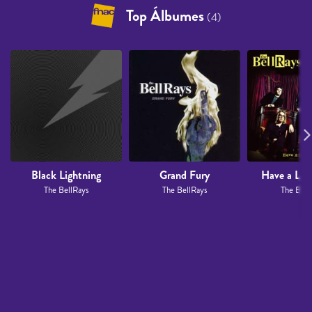
Top Álbumes
(4)
Black Lightning
Grand Fury
Have a Litt
The BellRays
The BellRays
The Bell