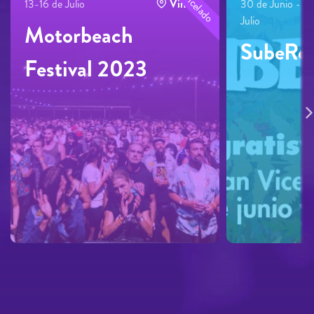
Cancelado
13-16 de Julio
Vinuesa
30 de Junio - 1 
Julio
Motorbeach
SubeRo
Festival 2023