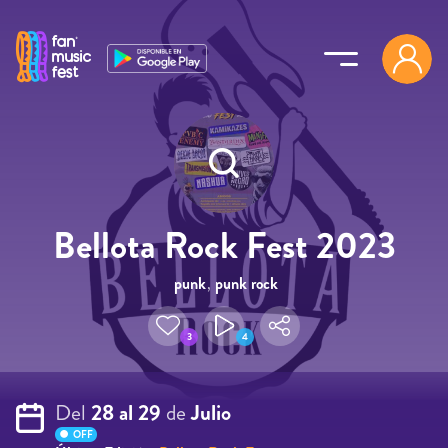
Pasar al contenido principal
Bellota Rock Fest 2023
punk
,
punk rock
3
4
Del
28 al 29
de
Julio
OFF