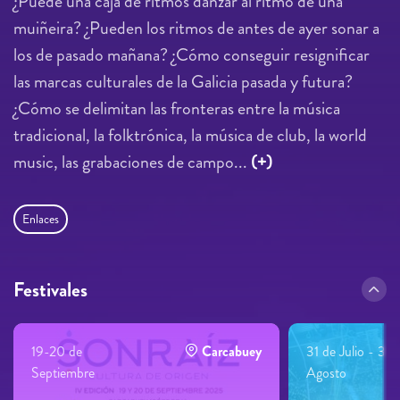
¿Puede una caja de ritmos danzar al ritmo de una
muiñeira? ¿Pueden los ritmos de antes de ayer sonar a
los de pasado mañana? ¿Cómo conseguir resignificar
las marcas culturales de la Galicia pasada y futura?
¿Cómo se delimitan las fronteras entre la música
tradicional, la folktrónica, la música de club, la world
music, las grabaciones de campo...
(+)
Enlaces
Festivales
19-20 de
Carcabuey
31 de Julio - 3 d
Septiembre
Agosto