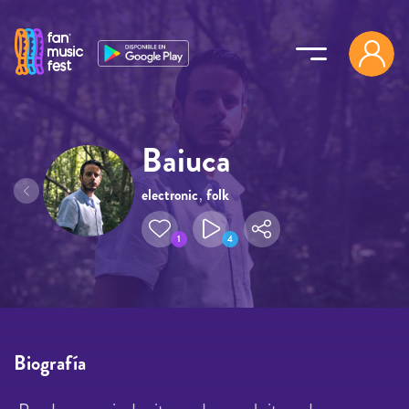
Pasar al contenido principal
Baiuca
electronic
,
folk
1
4
Biografía