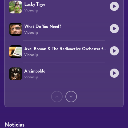
Lucky Tiger
Videoclip
What Do You Need?
Videoclip
Axel Boman & The Radioactive Orchestra featuring Rubidium 88 & Cobolt 60
Videoclip
Arcimboldo
Videoclip
Páginas
Noticias