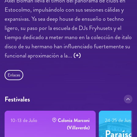
Axel Boman lleva el timón del panorama de clubs en
Estocolmo, impulsándolo con sus sesiones cálidas y
expansivas. Ya sea deep house de ensueño o techno
ligero, su paso por la escuela de DJs Fryhusets y el
tiempo dedicado a meter mano en la colección de italo
disco de su hermano han influenciado fuertemente su
funcional aproximación a la...
(+)
Enlaces
Festivales
10-13 de Julio
Colonia Marconi
24-25 de Junio
(Villaverde)
Paraíso 