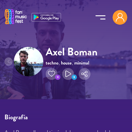
Pasar al contenido principal
Axel Boman
techno
,
house
,
minimal
0
8
Biografía