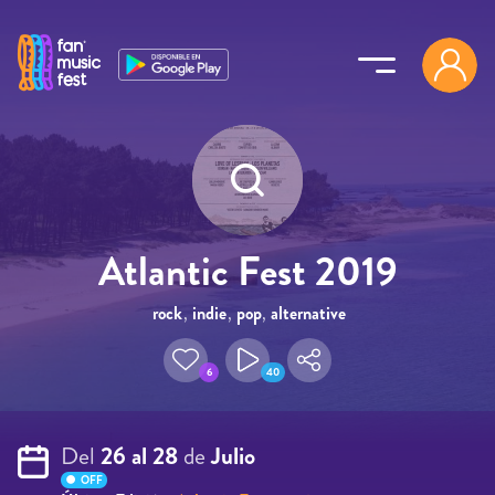
Pasar al contenido principal
Atlantic Fest 2019
rock
,
indie
,
pop
,
alternative
6
40
Del
26 al 28
de
Julio
OFF