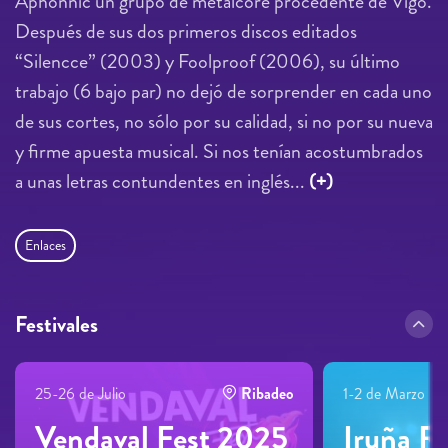
Aphonnic un grupo de metalcore procedente de Vigo.
Después de sus dos primeros discos editados
“Silencce” (2003) y Foolproof (2006), su último
trabajo (6 bajo par) no dejó de sorprender en cada uno
de sus cortes, no sólo por su calidad, si no por su nueva
y firme apuesta musical. Si nos tenían acostumbrados
a unas letras contundentes en inglés...
(+)
Enlaces
Festivales
25-26 de Julio
Ribadeo
1-2 de Marzo
Vendaval Fest 2025
Iruña R