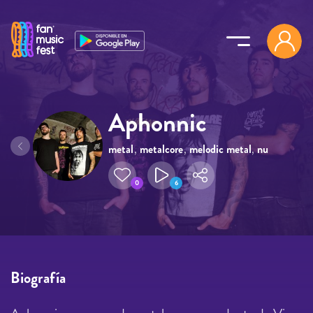
Pasar al contenido principal
Aphonnic
metal
,
metalcore
,
melodic metal
,
nu
metal
0
6
Biografía