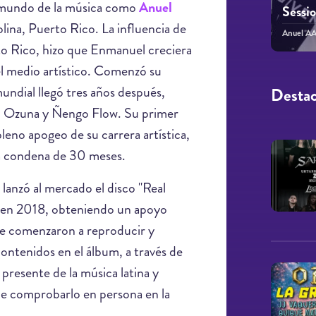
mundo de la música como
Anuel
Sessi
lina, Puerto Rico. La influencia de
Anuel A
o Rico, hizo que Enmanuel creciera
el medio artístico. Comenzó su
undial llegó tres años después,
Desta
o Ozuna y Ñengo Flow. Su primer
leno apogeo de su carrera artística,
na condena de 30 meses.
lanzó al mercado el disco "Real
n, en 2018, obteniendo un apoyo
ue comenzaron a reproducir y
ontenidos en el álbum, a través de
 presente de la música latina y
de comprobarlo en persona en la