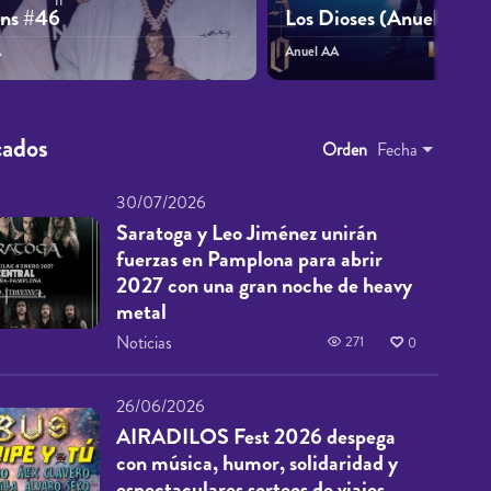
ons #46
Los Dioses (Anuel AA 
A
Anuel AA
cados
Orden
Fecha
30/07/2026
Saratoga y Leo Jiménez unirán
fuerzas en Pamplona para abrir
2027 con una gran noche de heavy
metal
Noticias
271
0
26/06/2026
AIRADILOS Fest 2026 despega
con música, humor, solidaridad y
espectaculares sorteos de viajes