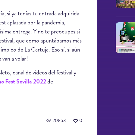
a, si ya tenías tu entrada adquirida
est aplazada por la pandemia,
dísima entrega. Y no te preocupes si
l festival, que como apuntábamos más
ímpico de La Cartuja. Eso sí, si aún
 van a volar!
to, canal de vídeos del festival y
no Fest Sevilla 2022
de
20853
0