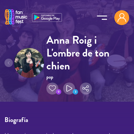
Pasar al contenido principal
Anna Roig i
L'ombre de ton
chien
pop
0
3
Biografía