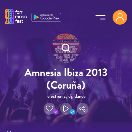
Pasar al contenido principal
Amnesia Ibiza 2013
(Coruña)
electronic
,
dj
,
dance
0
27