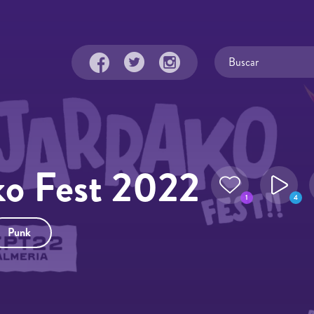
ko Fest 2022
1
4
Punk