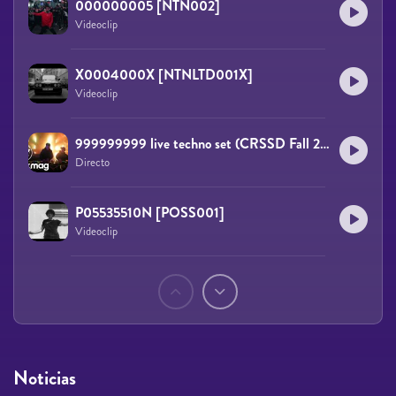
000000005 [NTN002]
Videoclip
X0004000X [NTNLTD001X]
Videoclip
999999999 live techno set (CRSSD Fall 2019)
Directo
P05535510N [POSS001]
Videoclip
Páginas
Noticias