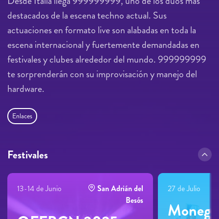
Desde Italia llega 999999999, uno de los dúos más
destacados de la escena techno actual. Sus
actuaciones en formato live son alabadas en toda la
escena internacional y fuertemente demandadas en
festivales y clubes alrededor del mundo. 999999999
te sorprenderán con su improvisación y manejo del
hardware.
Enlaces
Festivales
13-14 de Junio
San Adrián del
27 de Julio
Besós
Monegro