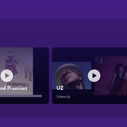
and Promises
UZ
Videoclip