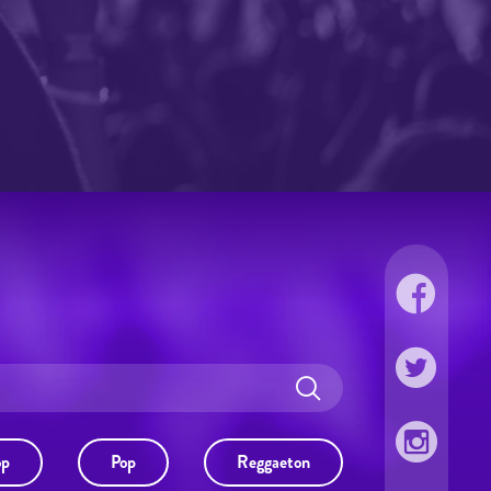
op
Pop
Reggaeton