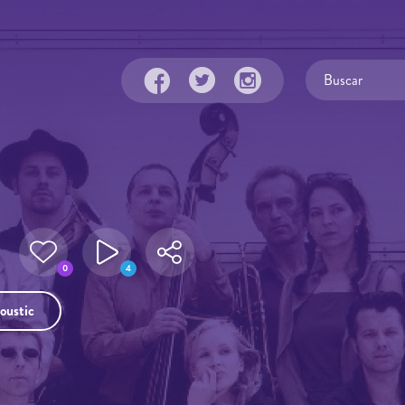
0
4
oustic