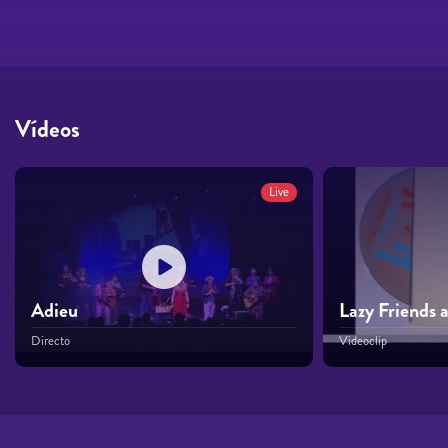
Vídeos
Live
Adieu
Lazy Friends 
Directo
Videoclip