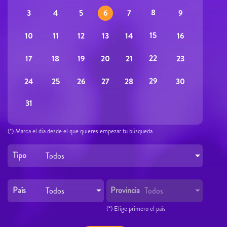
8
3
5
9
4
6
7
15
10
12
16
11
13
14
22
17
19
23
18
20
21
29
24
26
30
25
27
28
31
(*) Marca el día desde el que quieres empezar tu búsqueda
Tipo
Todos
País
Provincia
Todos
Todos
(*) Elige primero el país