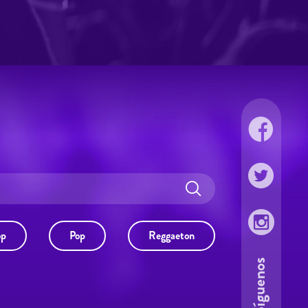
op
Pop
Reggaeton
Síguenos