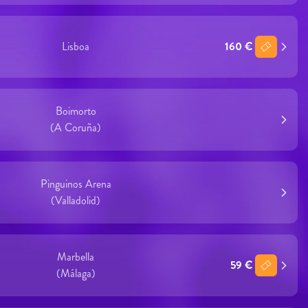
Lisboa
160 €
Boimorto
(A Coruña)
Pinguinos Arena
(Valladolid)
Marbella
59 €
(Málaga)