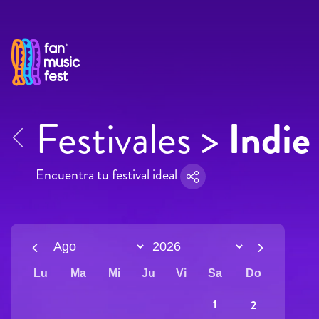
Pasar al contenido principal
Festivales >
Indie
Encuentra tu festival ideal
Lu
Ma
Mi
Ju
Vi
Sa
Do
1
2