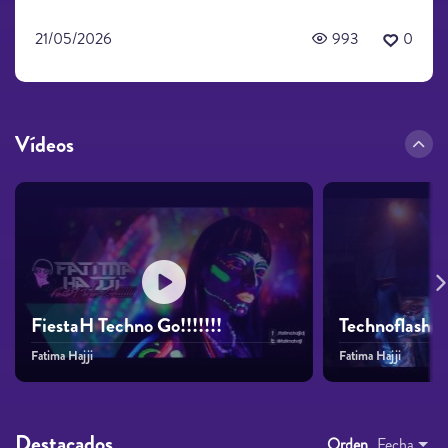
21/05/2026
993
0
Vídeos
FiestaH Techno Go!!!!!!!
Technoflash F
Fatima Hajji
Fatima Hajji
Destacados
Orden
Fecha